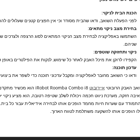
הכנת הבית לניקוי
:
לפני הפעלת השואב, ודאו שהבית מסודר וכי אין חפצים קטנים שעלולים להפ
בחירת מצב ניקוי מתאים
:
השתמשו באפליקציה לבחירת מצב הניקוי המתאים לסוג הרצפה ולצרכים שלכ
שניהם.
ניקוי ותחזוקה שוטפים
:
הקפידו לרוקן את מיכל האבק לאחר כל שימוש, לנקות את הפילטרים באופן 
עדכון תוכנה
:
ודאו כי השואב מחובר לאפליקציה ומקבל עדכוני תוכנה כדי לשפר את ביצועיו
אב האבק הרובוטי
איירובוט
iRobot Roomba Combo i8
יבה חזקה, מערכת ניווט חכמה ויכולת לשלב שטיפה רטובה, הוא מציע ניקוי יס
תמודד עם שערות חיות מחמד הופכים אותו לבחירה אידיאלית עבור כל בית. 
ו הופכים אותו להשקעה משתלמת לטווח הארוך.