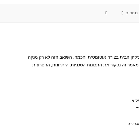
TOGGLE
נוספים
WEBSITE
SEARCH
iR מציע פתרון יעיל ומתקדם לניקיון הבית בצורה אוטומטית וחכמה. השואב הזה לא רק מנקה
אמר זה נסקור את התכונות הטכניות, היתרונות, החסרונות
ליא.
ד
טכנולוגיית AeroForce המגבירה