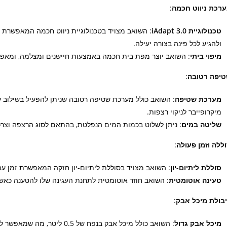
רכת ניווט חכמה
:
טכנולוגיית iAdapt 3.0
: השואב מצויד בטכנולוגיית ניווט חכמה המאפשרת
ולהגיע לכל פינה בצורה יעילה.
מיפוי ביתי
: השואב יוצר מפת בית חכמה באמצעות חיישנים ומצלמה, ומאפשר
יפה רטובה
:
מערכת שטיפה
: השואב כולל מערכת שטיפה רטובה שניתן להפעיל בשילוב ע
מיקרופייבר לניקוי רצפות.
שליטה במים
: ניתן לשלוט בכמות המים הנפלטת, בהתאם לסוג הרצפה וצרכי 
ללה וזמן פעולה
:
סוללת ליתיום-יון
: השואב מצויד בסוללת ליתיום-יון חזקה המאפשרת זמן עבודה ארוך של עד 
טעינה אוטומטית
: השואב חוזר אוטומטית לתחנת העגינה שלו להטענה כאש
בולת מיכל אבק
:
מיכל אבק גדול
: השואב כולל מיכל אבק בנפח ש