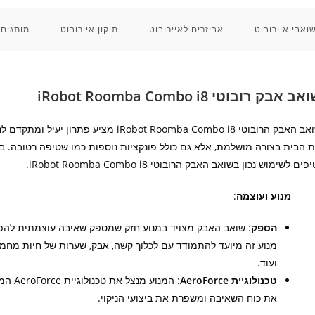
ואבי איירובוט
אביזרים לאיירובוט
תיקון איירובוט
מותגים 
ב אבק רובוטי iRobot Roomba Combo i8
שואב האבק הרובוטי obot Roomba Combo i8
 הבית בצורה מושלמת, אלא גם כולל פונקציות נוספות כמו שטיפה רטובה. במ
פים לשימוש נכון בשואב האבק הרובוטי iRobot Roomba Combo i8.
מנוע ועוצמה
:
הספק
: שואב האבק מצויד במנוע חזק שמספק שאיבה עוצמתית להפ
מנוע זה מיועד להתמודד עם לכלוך קשה, אבק, שערות של חיות מחמ
ועוד.
טכנולוגיית AeroForce
: המנוע מנצל את 
את כוח השאיבה ומשפרת את ביצועי הניקוי.