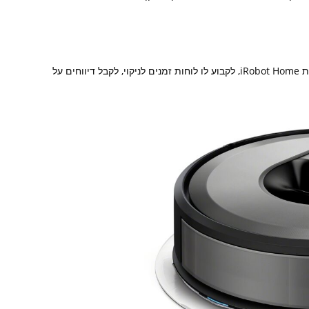
: ניתן לשלוט בשואב מרחוק באמצעות אפליקציית iRobot Home, לקבוע לו לוחות זמנים לניקוי, לקבל דיווחים על