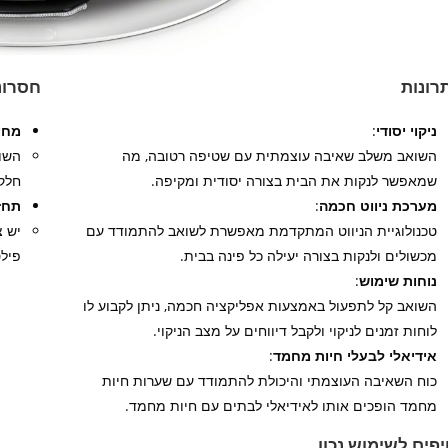
רונות
חסרונ
ניקוי יסודי
:
מחי
השואב משלב שאיבה עוצמתית עם שטיפה רטובה, מה
השוא
שמאפשר לנקות את הבית בצורה יסודית ומקיפה.
חלק
מערכת ניווט חכמה
:
תחז
טכנולוגיית הניווט המתקדמת מאפשרת לשואב להתמודד עם
יש צ
מכשולים ולנקות בצורה יעילה כל פינה בבית.
פילט
נוחות שימוש
:
השואב קל לתפעול באמצעות אפליקציה חכמה, ניתן לקבוע לו
לוחות זמנים לניקוי ולקבל דיווחים על מצב הניקוי.
אידיאלי לבעלי חיות מחמד
:
כוח השאיבה העוצמתי והיכולת להתמודד עם שערות חיות
מחמד הופכים אותו לאידיאלי לבתים עם חיות מחמד.
פים לשימוש נכון